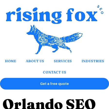
Skip
to
content
HOME
ABOUT US
SERVICES
INDUSTRIES
CONTACT US
Get a free quote
Orlando SEO